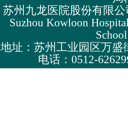
苏州九龙医院股份有限公司版权所有 
Suzhou Kowloon Hospital 
专家姓名：
唐天驷
专家
School
所在科室：
骨二科
所在
职 称：
主任医师
职
地址：苏州工业园区万盛街
简介
电话：0512-62629
专家姓名：
蒋栋毅
专家
所在科室：
神经外科
所在
职 称：
主任医师
职
简介