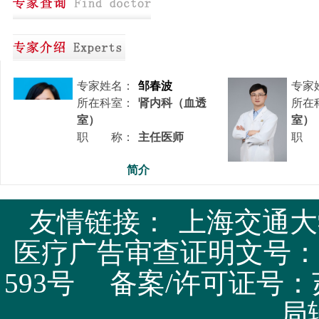
专家姓名：
邹春波
专家
所在科室：
肾内科（血透
所在
室）
室）
职 称：
主任医师
职
简介
友情链接：
上海交通大
专家姓名：
曾从俊
专家
医疗广告审查证明文号：苏医广
所在科室：
医学影像科
所在
职 称：
副主任医师
医学
593号 备案/许可证号：
职
简介
局