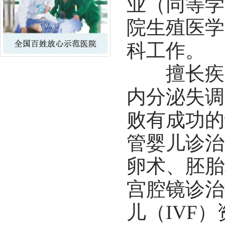
业（同等学
院生殖医学
科工作。
擅长疾病
内分泌失调
败有成功的
管婴儿诊治
卵术、胚胎
宫腔镜诊治
儿（IVF