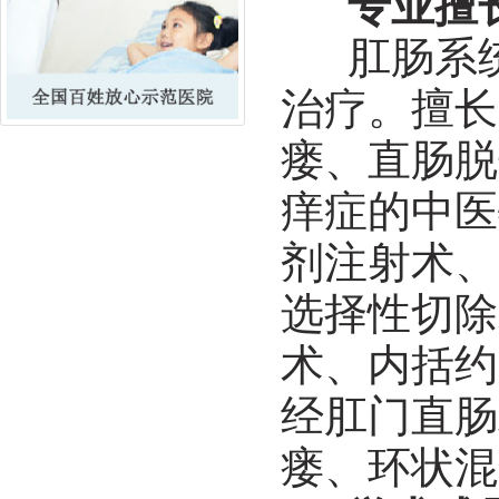
专业擅
肛肠系统
治疗。擅长
瘘、直肠脱
痒症的中医
剂注射术、
选择性切除
术、内括约
经肛门直肠
瘘、环状混