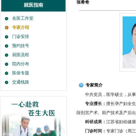
张希奇
就医指南
名医工作室
专家介绍
门诊安排
预约挂号
就医流程
院内分布
医保专题
交通线路
专家简介
中共党员，医学硕士，从事
专业
擅长：
擅长孕产妇全
段剖宫产术、助产技术及产后出
科研
成果：
江苏省妇幼健康
门诊时间：
专家门诊（周三