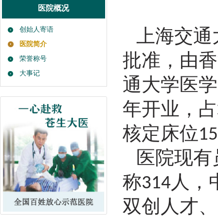
医院概况
上海交通
创始人寄语
医院简介
批准，由香
荣誉称号
大事记
通大学医学
年开业，占
核定床位
15
医院现有
称
人，
314
双创人才、