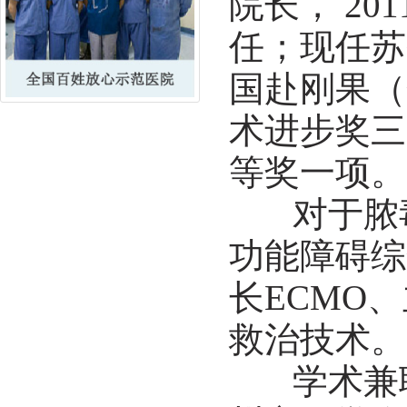
院长， 20
任；现任苏
国赴刚果（
术进步奖三
等奖一项。
对于脓毒
功能障碍综
长ECMO
救治技术。
学术兼